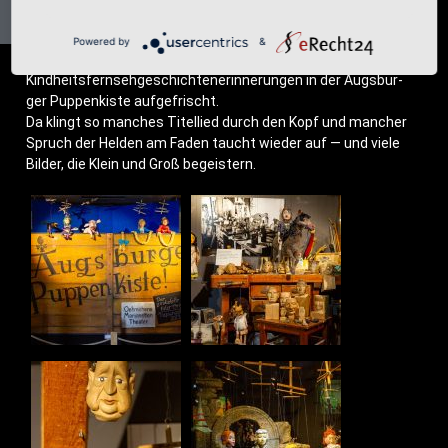
Powered by
&
Kind­heits­fern­seh­ge­schich­te­n­erin­ne­run­gen in der Augs­bur­
ger Pup­pen­kis­te aufgefrischt.
Da klingt so man­ches Titel­lied durch den Kopf und man­cher
Spruch der Hel­den am Faden taucht wie­der auf — und vie­le
Bil­der, die Klein und Groß begeistern.