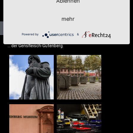
Ablehnen
mehr
Powered by
&
… der Gensfleisch-Gutenberg.