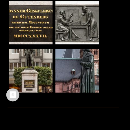
Ältere Beiträge
Neuere Beiträge
TEILEN :
FACEBOOK
WHATSAPP
TWITTER
EMAIL