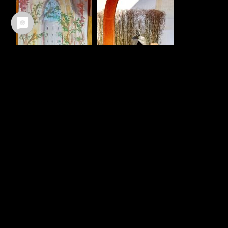
Ältere Beiträge
Neuere Beiträge
TEILEN :
FACEBOOK
WHATSAPP
TWITTER
EMAIL