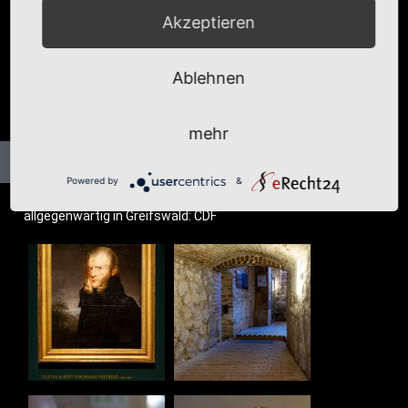
Akzeptieren
Ablehnen
mehr
Powered by
&
all­ge­gen­wär­tig in Greifs­wald: CDF