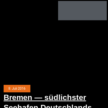
8. Juli 2016
Bre­men — süd­lichs­ter
See­ha­fen Deutschlands