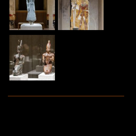
Ältere Beiträge
Neuere Beiträge
TEILEN :
FACEBOOK
WHATSAPP
TWITTER
EMAIL