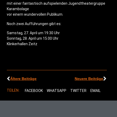
mit einer fan­tas­tisch auf­spie­len­den Jugend­thea­ter­grup­pe
Karambolage
vor einem wun­der­vol­len Publikum.
Noch zwei Auf­füh­run­gen gibt es:
Sams­tag, 27. April um 19.30 Uhr
Sonn­tag, 28. April um 15.00 Uhr
Klin­ker­hal­len Zeitz
Ältere Beiträge
Neuere Beiträge
TEILEN :
FACEBOOK
WHATSAPP
TWITTER
EMAIL