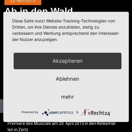
22. April 2013
Ab in den Wald
Diese Seite nutzt Website-Tracking-Technologien von
Kategorie:
Events
,
Fotobeiträge
Dritten, um ihre Dienste anzubieten, stetig zu
verbessern und Werbung entsprechend den Interessen
der Nutzer anzuzeigen.
Akzeptieren
Ablehnen
mehr
Powered by
&
Pre­mie­re des Musi­cals am 20. April 2013 in den Klin­ker­hal­
len in Zeitz